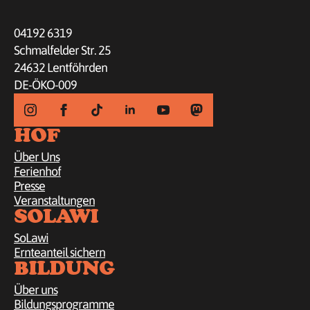
04192 6319
Schmalfelder Str. 25
24632 Lentföhrden
DE-ÖKO-009
HOF
Über Uns
Ferienhof
Presse
Veranstaltungen
SOLAWI
SoLawi
Ernteanteil sichern
BILDUNG
Über uns
Bildungsprogramme