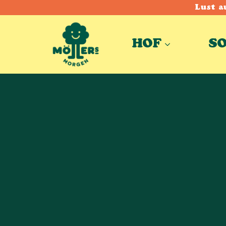
Lust a
HOF
S