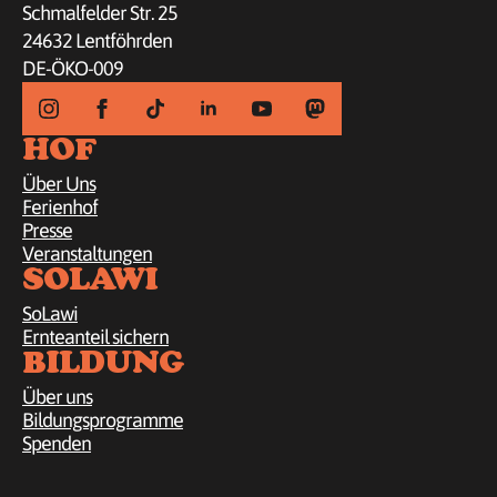
Schmalfelder Str. 25
24632 Lentföhrden
DE-ÖKO-009
HOF
Über Uns
Ferienhof
Presse
Veranstaltungen
SOLAWI
SoLawi
Ernteanteil sichern
BILDUNG
Über uns
Bildungsprogramme
Spenden