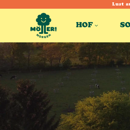
Lust a
HOF
S