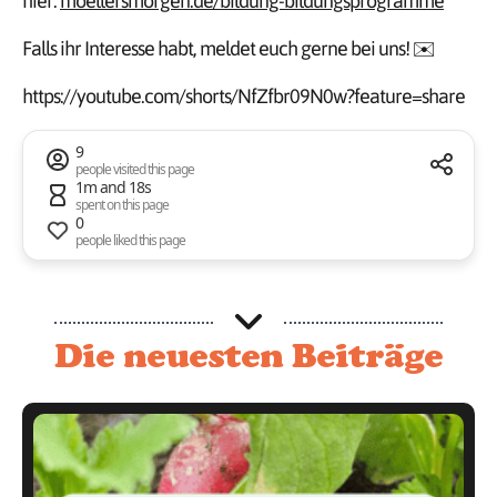
hier:
moellersmorgen.de/bildung-bildungsprogramme
Falls ihr Interesse habt, meldet euch gerne bei uns! ✉️
https://youtube.com/shorts/NfZfbr09N0w?feature=share
9
people visited this page
1m and 18s
spent on this page
0
people liked this page
Die neuesten Beiträge