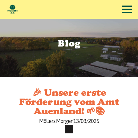
Blog
🎉 Unsere erste
Förderung vom Amt
Auenland! 🌱📚
Möllers Morgen
13/03/2025