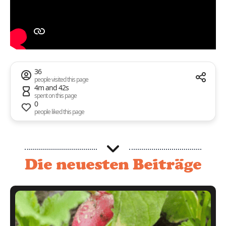
36
people visited this page
4m and 42s
spent on this page
0
people liked this page
Die neuesten Beiträge