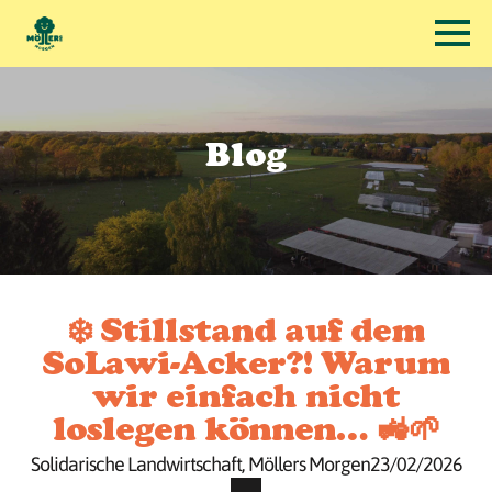
Blog
❄️ Stillstand auf dem
SoLawi-Acker?! Warum
wir einfach nicht
loslegen können… 🚜🌱
Solidarische Landwirtschaft
Möllers Morgen
23/02/2026