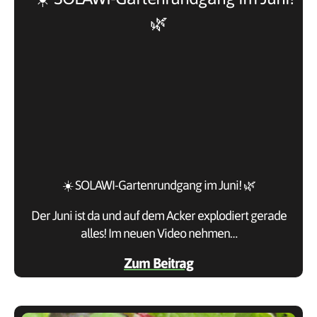
☀️ SOLAWI-Gartenrundgang im Juni! 🌿
Der Juni ist da und auf dem Acker explodiert gerade
alles! Im neuen Video nehmen…
Zum Beitrag