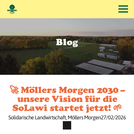
Blog
🚀 Möllers Morgen 2030 –
unsere Vision für die
SoLawi startet jetzt! 🌱
Solidarische Landwirtschaft
Möllers Morgen
27/02/2026