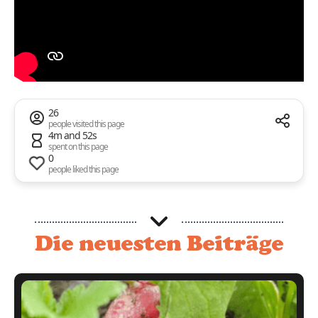
26
people visited this page
4m and 52s
spent on this page
0
people liked this page
Die neuesten Beiträge