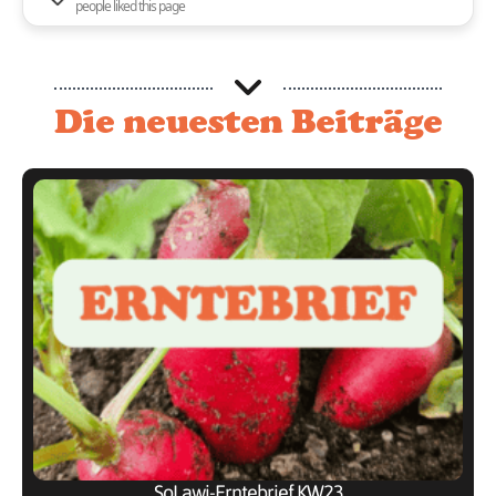
people liked this page
Die neuesten Beiträge
SoLawi-Erntebrief KW23