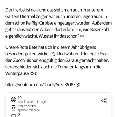
Der Herbst ist da – und das sieht man auch in unserem
Garten! Diesmal zeigen wir euch unseren Lagerraum, in
dem schon fleißig Kürbisse eingelagert wurden. Außerdem
geht’s raus auf den Acker – dort erfahrt ihr, wie Rosenkohl
eigentlich wächst. Wusstet ihr das schon? 👀
Unsere Rote Bete hat sich in diesem Jahr übrigens
besonders gut entwickelt 💪 Und während der erste Frost
den Zucchinis nun endgültig den Garaus gemacht haben,
verabschieden sich auch die Tomaten langsam in die
Winterpause 🍅❄️
https://youtube.com/shorts/SoSL39J83g0
29
people visited this page
7m and 58s
spent on this page
0