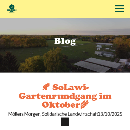
Blog
🍂 SoLawi-
Gartenrundgang im
Oktober🌾
Möllers Morgen
Solidarische Landwirtschaft
13/10/2025