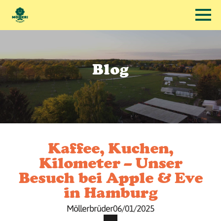
Blog
Kaffee, Kuchen,
Kilometer – Unser
Besuch bei Apple & Eve
in Hamburg
Möllerbrüder
06/01/2025